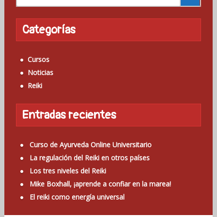
u
s
c
Categorías
a
r
Cursos
:
Noticias
Reiki
Entradas recientes
Curso de Ayurveda Online Universitario
La regulación del Reiki en otros países
Los tres niveles del Reiki
Mike Boxhall, ¡aprende a confiar en la marea!
El reiki como energía universal