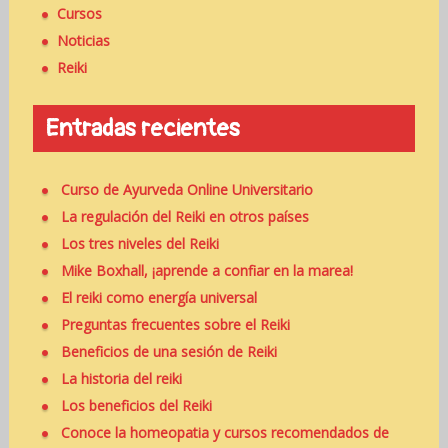
o
r
Cursos
n
:
Noticias
Reiki
Entradas recientes
Curso de Ayurveda Online Universitario
La regulación del Reiki en otros países
Los tres niveles del Reiki
Mike Boxhall, ¡aprende a confiar en la marea!
El reiki como energía universal
Preguntas frecuentes sobre el Reiki
Beneficios de una sesión de Reiki
La historia del reiki
Los beneficios del Reiki
Conoce la homeopatia y cursos recomendados de