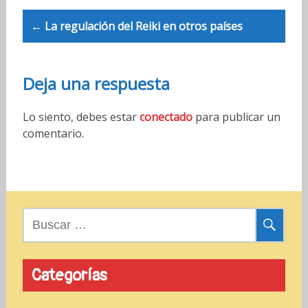
P
← La regulación del Reiki en otros países
o
s
Deja una respuesta
t
n
Lo siento, debes estar
conectado
para publicar un
comentario.
a
v
i
g
B
a
u
s
t
c
Categorías
i
a