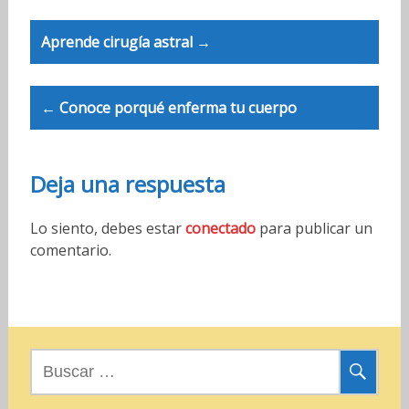
P
Aprende cirugía astral →
o
s
← Conoce porqué enferma tu cuerpo
t
n
Deja una respuesta
a
v
Lo siento, debes estar
conectado
para publicar un
comentario.
i
g
a
t
B
i
u