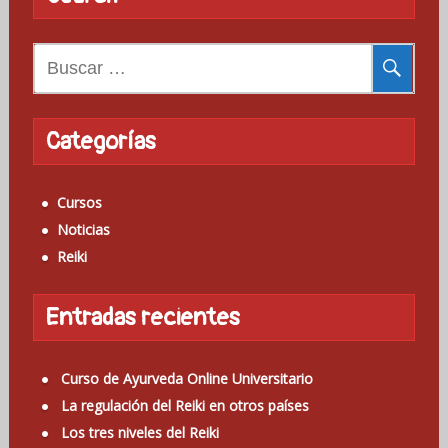
B
u
s
c
Categorías
a
r
Cursos
:
Noticias
Reiki
Entradas recientes
Curso de Ayurveda Online Universitario
La regulación del Reiki en otros países
Los tres niveles del Reiki