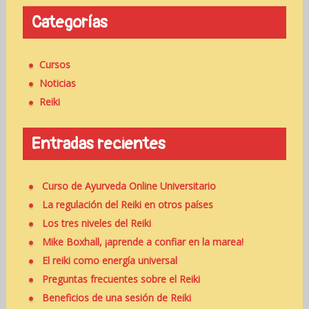
s
o
c
Categorías
n
a
r
Cursos
:
Noticias
Reiki
Entradas recientes
Curso de Ayurveda Online Universitario
La regulación del Reiki en otros países
Los tres niveles del Reiki
Mike Boxhall, ¡aprende a confiar en la marea!
El reiki como energía universal
Preguntas frecuentes sobre el Reiki
Beneficios de una sesión de Reiki